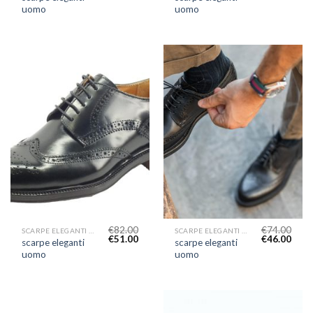
uomo
uomo
€
82.00
€
74.00
SCARPE ELEGANTI UOMO
SCARPE ELEGANTI UOMO
€
51.00
€
46.00
scarpe eleganti
scarpe eleganti
uomo
uomo