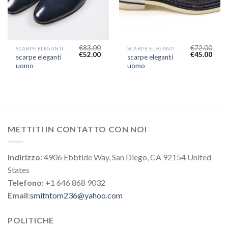
€
83.00
€
72.00
SCARPE ELEGANTI UOMO
SCARPE ELEGANTI UOMO
€
52.00
€
45.00
scarpe eleganti
scarpe eleganti
uomo
uomo
METTITI IN CONTATTO CON NOI
Indirizzo:
4906 Ebbtide Way, San Diego, CA 92154 United
States
Telefono:
+1 646 868 9032
Email:
smithtom236@yahoo.com
POLITICHE