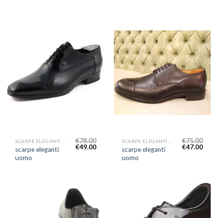
€
78.00
€
75.00
SCARPE ELEGANTI UOMO
SCARPE ELEGANTI UOMO
€
49.00
€
47.00
scarpe eleganti
scarpe eleganti
uomo
uomo