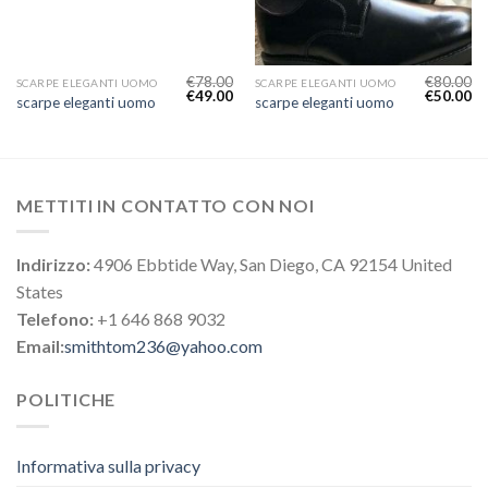
€
78.00
€
80.00
SCARPE ELEGANTI UOMO
SCARPE ELEGANTI UOMO
€
49.00
€
50.00
scarpe eleganti uomo
scarpe eleganti uomo
METTITI IN CONTATTO CON NOI
Indirizzo:
4906 Ebbtide Way, San Diego, CA 92154 United
States
Telefono:
+1 646 868 9032
Email:
smithtom236@yahoo.com
POLITICHE
Informativa sulla privacy