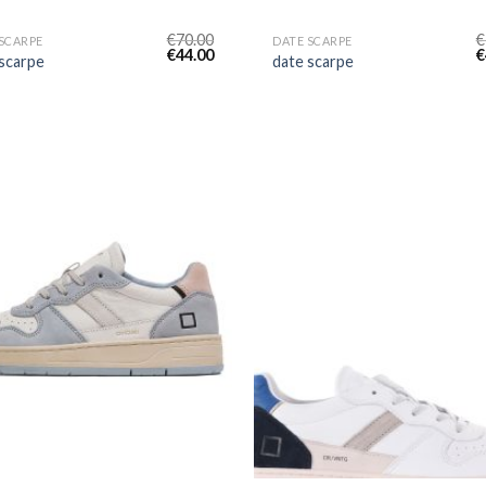
€
70.00
€
SCARPE
DATE SCARPE
€
44.00
€
 scarpe
date scarpe