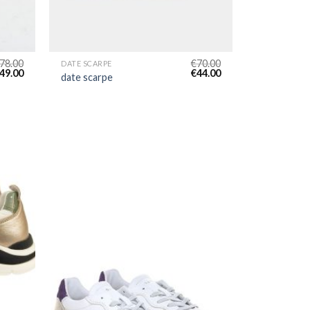
78.00
€
70.00
DATE SCARPE
49.00
€
44.00
date scarpe