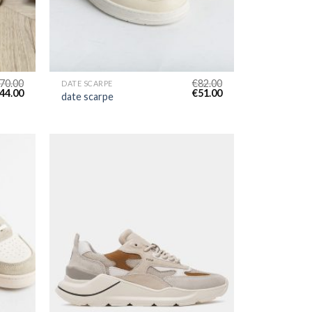
70.00
€
82.00
DATE SCARPE
44.00
€
51.00
date scarpe