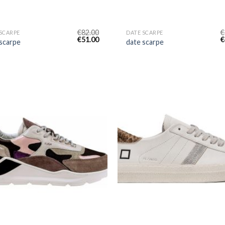
€
82.00
€
SCARPE
DATE SCARPE
€
51.00
€
 scarpe
date scarpe