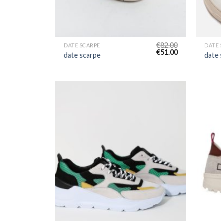
€
82.00
DATE SCARPE
DATE 
€
51.00
date scarpe
date