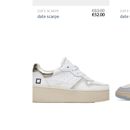
€
83.00
DATE SCARPE
DATE 
€
52.00
date scarpe
date