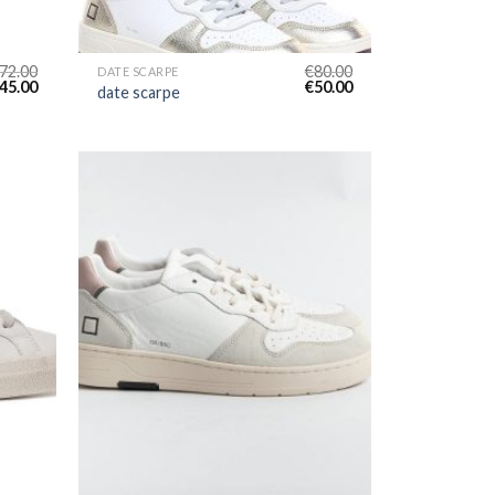
72.00
€
80.00
DATE SCARPE
45.00
€
50.00
date scarpe