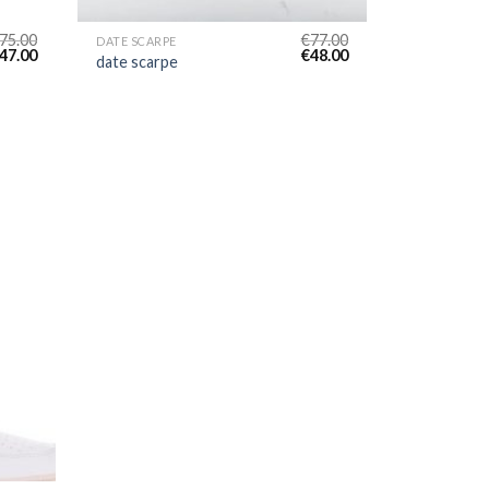
75.00
€
77.00
DATE SCARPE
47.00
€
48.00
date scarpe