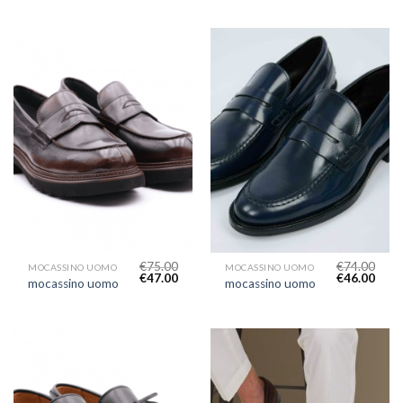
€
75.00
€
74.00
MOCASSINO UOMO
MOCASSINO UOMO
€
47.00
€
46.00
mocassino uomo
mocassino uomo