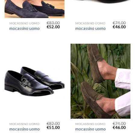
€
83.00
€
74.00
MOCASSINO UOMO
MOCASSINO UOMO
€
52.00
€
46.00
mocassino uomo
mocassino uomo
€
82.00
€
74.00
MOCASSINO UOMO
MOCASSINO UOMO
€
51.00
€
46.00
mocassino uomo
mocassino uomo