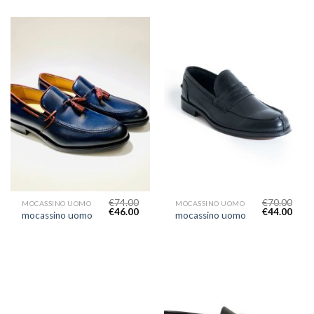
€
74.00
€
70.00
MOCASSINO UOMO
MOCASSINO UOMO
€
46.00
€
44.00
mocassino uomo
mocassino uomo