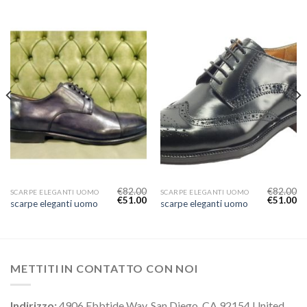
€
82.00
€
82.00
SCARPE ELEGANTI UOMO
SCARPE ELEGANTI UOMO
€
51.00
€
51.00
scarpe eleganti uomo
scarpe eleganti uomo
METTITI IN CONTATTO CON NOI
Indirizzo:
4906 Ebbtide Way, San Diego, CA 92154 United