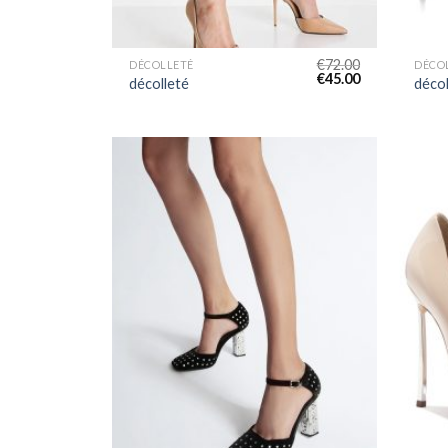
€
72.00
DÉCOLLETÉ
DÉCO
€
45.00
décolleté
décol