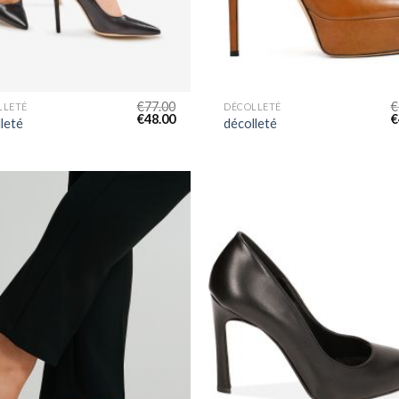
€
77.00
€
LLETÉ
DÉCOLLETÉ
€
48.00
€
leté
décolleté