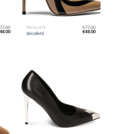
77.00
€
77.00
DÉCOLLETÉ
48.00
€
48.00
décolleté