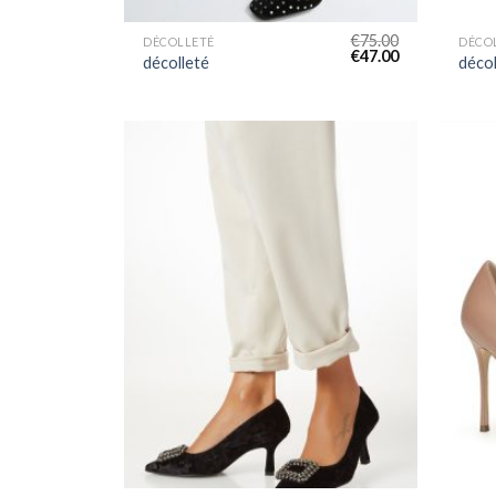
€
75.00
DÉCOLLETÉ
DÉCO
€
47.00
décolleté
décol