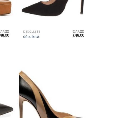
77.00
€
77.00
DÉCOLLETÉ
48.00
€
48.00
décolleté