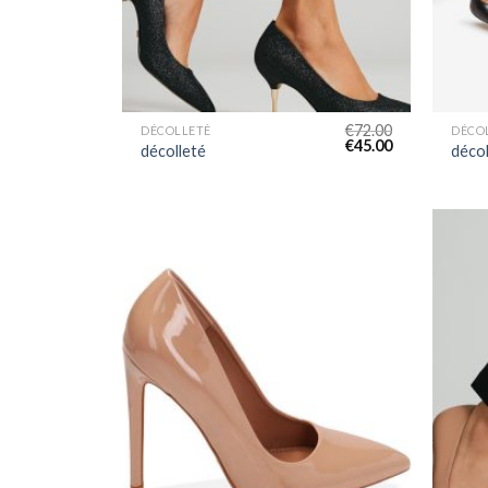
€
72.00
DÉCOLLETÉ
DÉCO
€
45.00
décolleté
décol