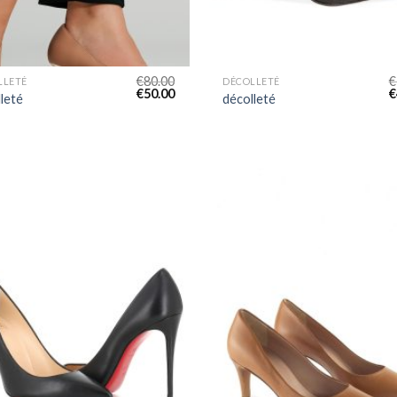
€
80.00
€
LLETÉ
DÉCOLLETÉ
€
50.00
€
leté
décolleté