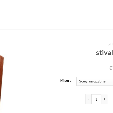
ST
stiva
€
Misura
stivali marroni