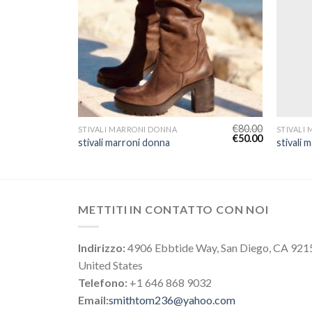
€
70.00
€
80.00
STIVALI MARRONI DONNA
STIVALI
€
44.00
€
50.00
stivali marroni donna
stivali 
METTITI IN CONTATTO CON NOI
Indirizzo:
4906 Ebbtide Way, San Diego, CA 921
United States
Telefono:
+1 646 868 9032
Email:
smithtom236@yahoo.com