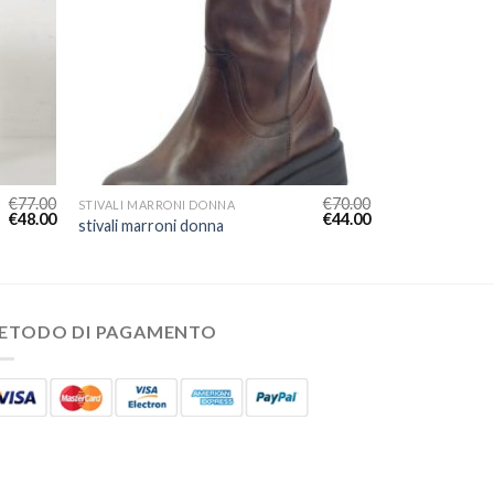
€
77.00
€
70.00
STIVALI MARRONI DONNA
€
48.00
€
44.00
stivali marroni donna
ETODO DI PAGAMENTO