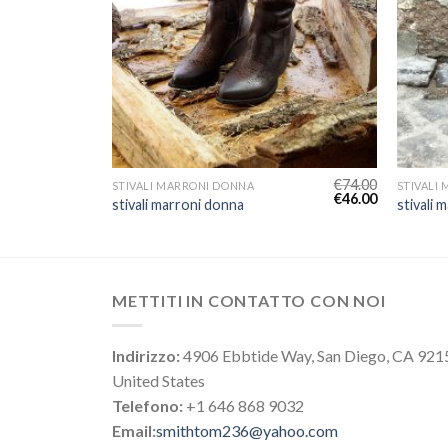
€
80.00
€
74.00
STIVALI MARRONI DONNA
STIVALI
€
50.00
€
46.00
stivali marroni donna
stivali 
METTITI IN CONTATTO CON NOI
Indirizzo:
4906 Ebbtide Way, San Diego, CA 921
United States
Telefono:
+1 646 868 9032
Email:
smithtom236@yahoo.com