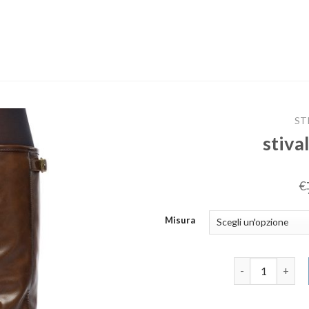
ST
stiva
€
Misura
stivali marroni