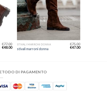
€
77.00
€
75.00
STIVALI MARRONI DONNA
€
48.00
€
47.00
stivali marroni donna
ETODO DI PAGAMENTO