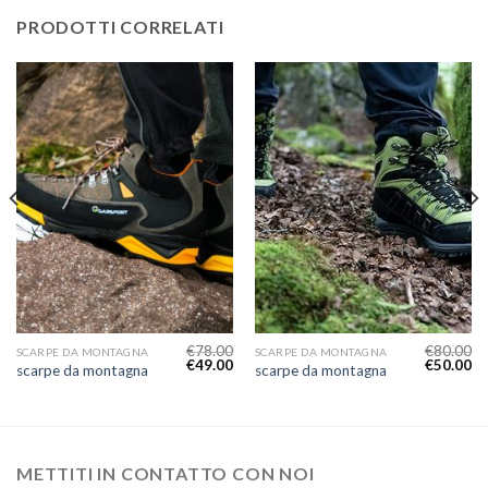
PRODOTTI CORRELATI
€
78.00
€
80.00
SCARPE DA MONTAGNA
SCARPE DA MONTAGNA
€
49.00
€
50.00
scarpe da montagna
scarpe da montagna
METTITI IN CONTATTO CON NOI