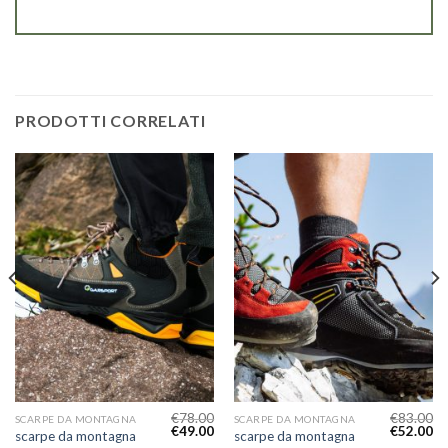
PRODOTTI CORRELATI
€
78.00
€
83.00
SCARPE DA MONTAGNA
SCARPE DA MONTAGNA
€
49.00
€
52.00
scarpe da montagna
scarpe da montagna