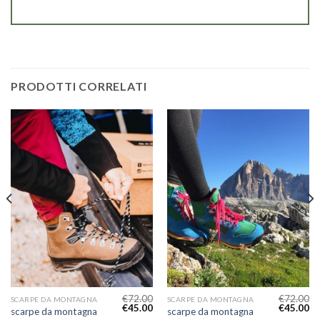
PRODOTTI CORRELATI
€
72.00
€
72.00
SCARPE DA MONTAGNA
SCARPE DA MONTAGNA
€
45.00
€
45.00
scarpe da montagna
scarpe da montagna