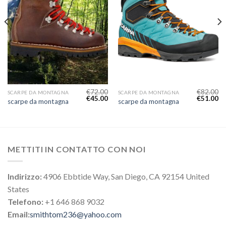
€
72.00
€
82.00
SCARPE DA MONTAGNA
SCARPE DA MONTAGNA
€
45.00
€
51.00
scarpe da montagna
scarpe da montagna
METTITI IN CONTATTO CON NOI
Indirizzo:
4906 Ebbtide Way, San Diego, CA 92154 United
States
Telefono:
+1 646 868 9032
Email:
smithtom236@yahoo.com