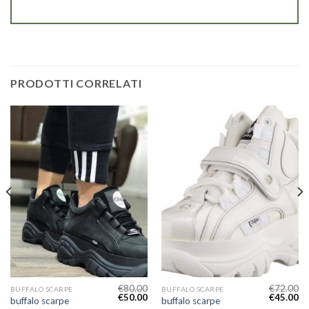
PRODOTTI CORRELATI
€
80.00
€
72.00
BUFFALO SCARPE
BUFFALO SCARPE
€
50.00
€
45.00
buffalo scarpe
buffalo scarpe