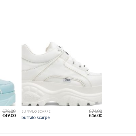
€
78.00
€
74.00
BUFFALO SCARPE
€
49.00
€
46.00
buffalo scarpe