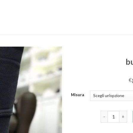
b
€
Misura
buffalo scarpe 