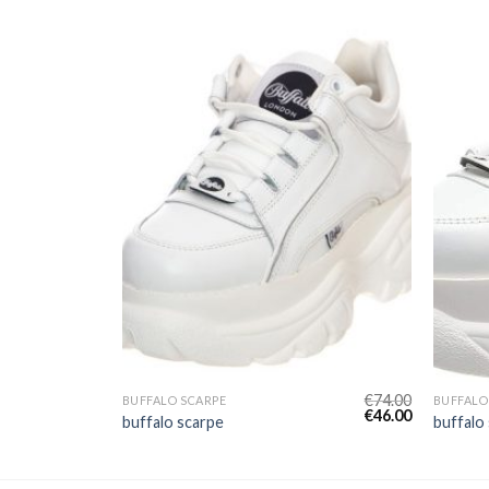
€
78.00
€
74.00
BUFFALO SCARPE
BUFFALO
€
49.00
€
46.00
buffalo scarpe
buffalo