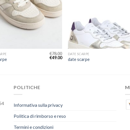
€
78.00
ARPE
DATE SCARPE
€
49.00
arpe
date scarpe
POLITICHE
M
54
Informativa sulla privacy
Politica di rimborso e reso
Termini e condizioni