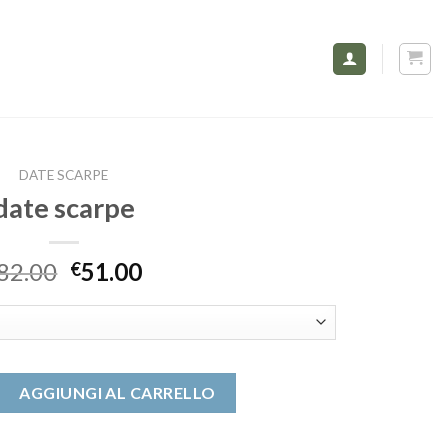
DATE SCARPE
date scarpe
82.00
51.00
€
ntità
AGGIUNGI AL CARRELLO