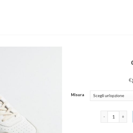
€
Misura
date scarpe qua