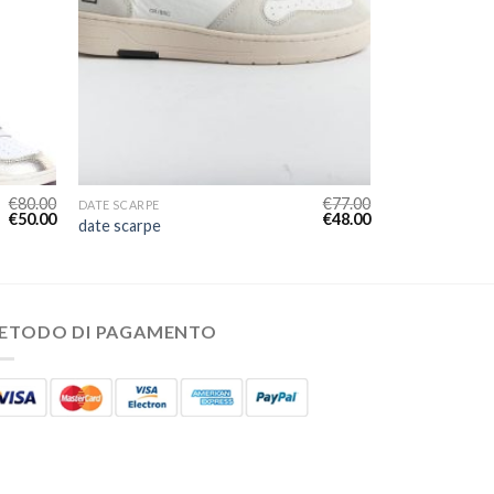
€
80.00
€
77.00
DATE SCARPE
€
50.00
€
48.00
date scarpe
ETODO DI PAGAMENTO