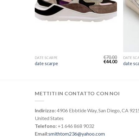
€
77.00
€
70.00
DATE SCARPE
DATE SC
€
48.00
€
44.00
date scarpe
date sc
METTITI IN CONTATTO CON NOI
Indirizzo:
4906 Ebbtide Way, San Diego, CA 921
United States
Telefono:
+1 646 868 9032
Email:
smithtom236@yahoo.com