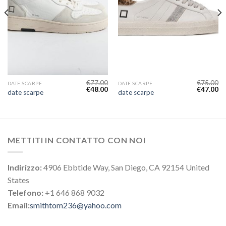
€
77.00
€
75.00
DATE SCARPE
DATE SCARPE
€
48.00
€
47.00
date scarpe
date scarpe
METTITI IN CONTATTO CON NOI
Indirizzo:
4906 Ebbtide Way, San Diego, CA 92154 United
States
Telefono:
+1 646 868 9032
Email:
smithtom236@yahoo.com