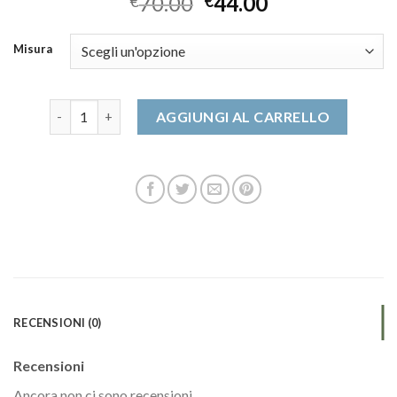
70.00
44.00
€
€
Misura
date scarpe quantità
AGGIUNGI AL CARRELLO
RECENSIONI (0)
Recensioni
Ancora non ci sono recensioni.