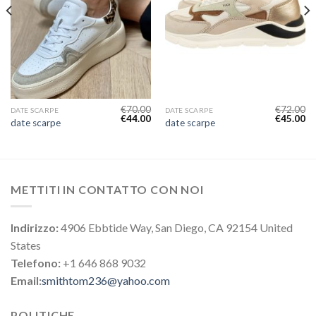
€
70.00
€
72.00
DATE SCARPE
DATE SCARPE
€
44.00
€
45.00
date scarpe
date scarpe
METTITI IN CONTATTO CON NOI
Indirizzo:
4906 Ebbtide Way, San Diego, CA 92154 United
States
Telefono:
+1 646 868 9032
Email:
smithtom236@yahoo.com
POLITICHE