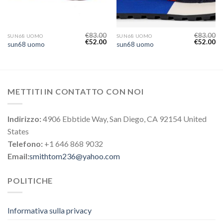
€
83.00
€
83.00
SUN68 UOMO
SUN68 UOMO
€
52.00
€
52.00
sun68 uomo
sun68 uomo
METTITI IN CONTATTO CON NOI
Indirizzo:
4906 Ebbtide Way, San Diego, CA 92154 United
States
Telefono:
+1 646 868 9032
Email:
smithtom236@yahoo.com
POLITICHE
Informativa sulla privacy