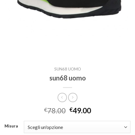
SUN68 UOMO
sun68 uomo
78.00
49.00
€
€
Misura