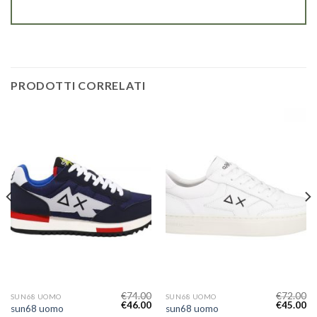
PRODOTTI CORRELATI
€
74.00
€
72.00
SUN68 UOMO
SUN68 UOMO
€
46.00
€
45.00
sun68 uomo
sun68 uomo