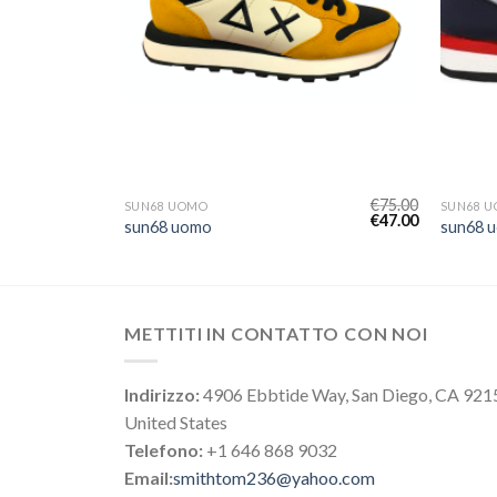
€
70.00
€
75.00
SUN68 UOMO
SUN68 
€
44.00
€
47.00
sun68 uomo
sun68 
METTITI IN CONTATTO CON NOI
Indirizzo:
4906 Ebbtide Way, San Diego, CA 921
United States
Telefono:
+1 646 868 9032
Email:
smithtom236@yahoo.com