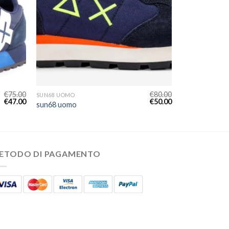
€
75.00
€
80.00
SUN68 UOMO
€
47.00
€
50.00
sun68 uomo
ETODO DI PAGAMENTO