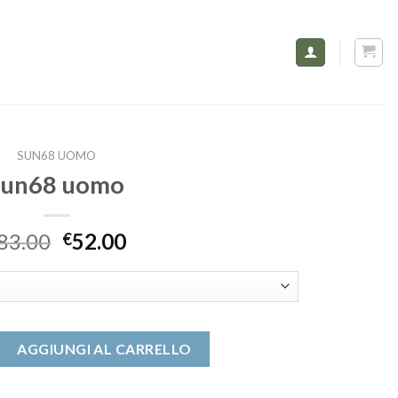
SUN68 UOMO
sun68 uomo
83.00
52.00
€
ntità
AGGIUNGI AL CARRELLO