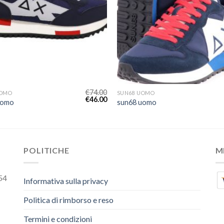
€
74.00
UOMO
SUN68 UOMO
€
46.00
uomo
sun68 uomo
POLITICHE
M
54
Informativa sulla privacy
Politica di rimborso e reso
Termini e condizioni