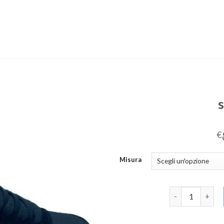
€
Misura
sun68 uomo qua