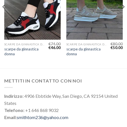
€
74.00
€
80.00
SCARPE DA GINNASTICA DONNA
SCARPE DA GINNASTICA DONNA
€
46.00
€
50.00
scarpe da ginnastica
scarpe da ginnastica
donna
donna
METTITI IN CONTATTO CON NOI
Indirizzo:
4906 Ebbtide Way, San Diego, CA 92154 United
States
Telefono:
+1 646 868 9032
Email:
smithtom236@yahoo.com