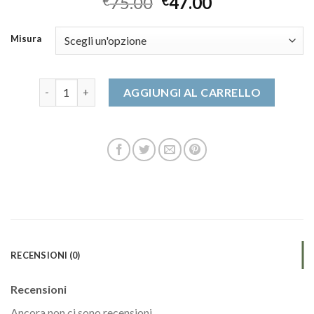
75.00
47.00
€
€
Misura
scarpe da ginnastica donna quantità
AGGIUNGI AL CARRELLO
RECENSIONI (0)
Recensioni
Ancora non ci sono recensioni.