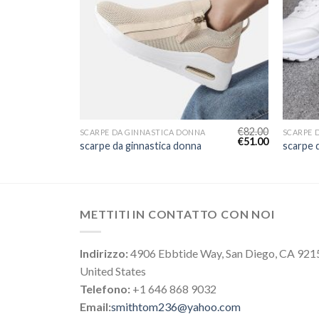
€
78.00
€
82.00
A
SCARPE DA GINNASTICA DONNA
SCARPE 
€
49.00
€
51.00
scarpe da ginnastica donna
scarpe 
METTITI IN CONTATTO CON NOI
Indirizzo:
4906 Ebbtide Way, San Diego, CA 921
United States
Telefono:
+1 646 868 9032
Email:
smithtom236@yahoo.com