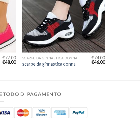
€
77.00
€
74.00
SCARPE DA GINNASTICA DONNA
€
48.00
€
46.00
scarpe da ginnastica donna
ETODO DI PAGAMENTO