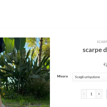
SCARP
scarpe d
€
Misura
scarpe da ginna