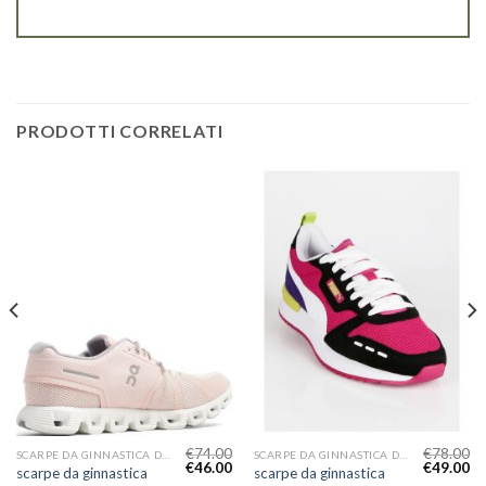
PRODOTTI CORRELATI
€
74.00
€
78.00
SCARPE DA GINNASTICA DONNA
SCARPE DA GINNASTICA DONNA
€
46.00
€
49.00
scarpe da ginnastica
scarpe da ginnastica