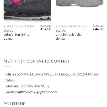
€
83.00
€
74.00
SCARPE ANTINFORTUNISTICHE DONNA
SCARPE ANTINFORTUNISTICHE DONNA
€
52.00
€
46.00
scarpe
scarpe
antinfortunistiche
antinfortunistiche
donna
donna
METTITI IN CONTATTO CON NOI
Indirizzo:
4906 Ebbtide Way, San Diego, CA 92154 United
States
Telefono:
+1 646 868 9032
Email:
smithtom236@yahoo.com
POLITICHE