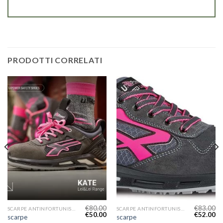
PRODOTTI CORRELATI
€
80.00
€
83.00
SCARPE ANTINFORTUNISTICHE DONNA
SCARPE ANTINFORTUNISTICHE DONNA
€
50.00
€
52.00
scarpe
scarpe