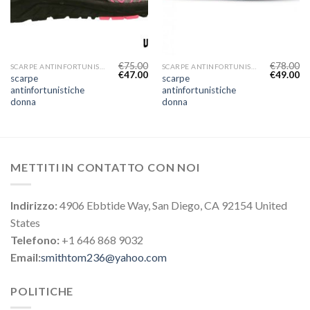
€
75.00
€
78.00
SCARPE ANTINFORTUNISTICHE DONNA
SCARPE ANTINFORTUNISTICHE DONNA
€
47.00
€
49.00
scarpe
scarpe
antinfortunistiche
antinfortunistiche
donna
donna
METTITI IN CONTATTO CON NOI
Indirizzo:
4906 Ebbtide Way, San Diego, CA 92154 United
States
Telefono:
+1 646 868 9032
Email:
smithtom236@yahoo.com
POLITICHE