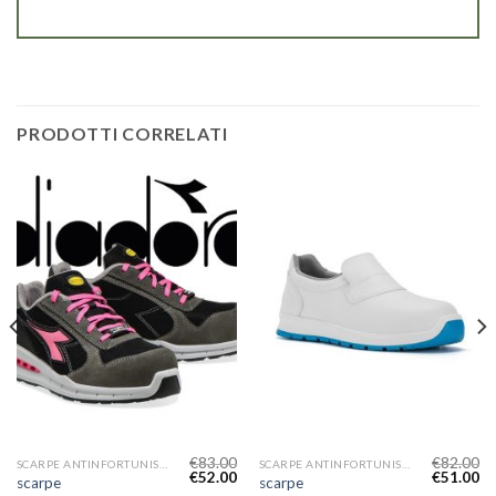
PRODOTTI CORRELATI
€
83.00
€
82.00
SCARPE ANTINFORTUNISTICHE DONNA
SCARPE ANTINFORTUNISTICHE DONNA
€
52.00
€
51.00
scarpe
scarpe