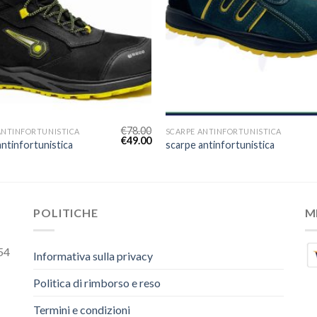
€
78.00
ANTINFORTUNISTICA
SCARPE ANTINFORTUNISTICA
€
49.00
antinfortunistica
scarpe antinfortunistica
POLITICHE
M
54
Informativa sulla privacy
Politica di rimborso e reso
Termini e condizioni