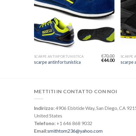
€
74.00
€
70.00
SCARPE ANTINFORTUNISTICA
SCARPE 
€
46.00
€
44.00
scarpe antinfortunistica
scarpe 
METTITI IN CONTATTO CON NOI
Indirizzo:
4906 Ebbtide Way, San Diego, CA 921
United States
Telefono:
+1 646 868 9032
Email:
smithtom236@yahoo.com