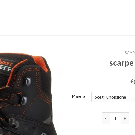
SCAR
scarpe
€
Misura
scarpe antinfor