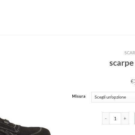
SCAR
scarpe
€
Misura
scarpe antinfor