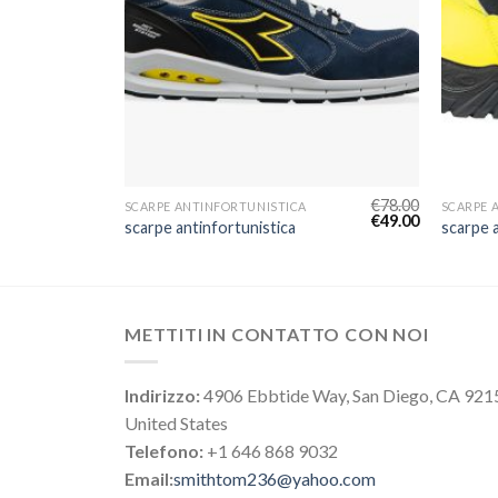
€
83.00
€
78.00
SCARPE ANTINFORTUNISTICA
SCARPE 
€
52.00
€
49.00
scarpe antinfortunistica
scarpe 
METTITI IN CONTATTO CON NOI
Indirizzo:
4906 Ebbtide Way, San Diego, CA 921
United States
Telefono:
+1 646 868 9032
Email:
smithtom236@yahoo.com