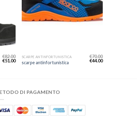
€
82.00
€
70.00
SCARPE ANTINFORTUNISTICA
€
51.00
€
44.00
scarpe antinfortunistica
ETODO DI PAGAMENTO