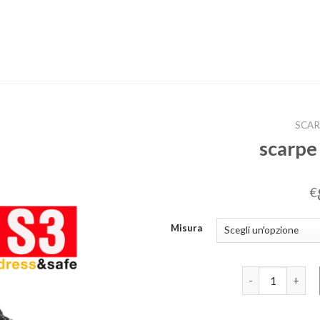
SCAR
scarpe
€
Misura
scarpe antinfor