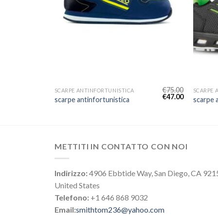
€
70.00
€
75.00
SCARPE ANTINFORTUNISTICA
SCARPE 
€
44.00
€
47.00
scarpe antinfortunistica
scarpe 
METTITI IN CONTATTO CON NOI
Indirizzo:
4906 Ebbtide Way, San Diego, CA 921
United States
Telefono:
+1 646 868 9032
Email:
smithtom236@yahoo.com