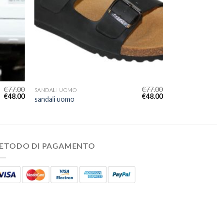
€
77.00
€
77.00
SANDALI UOMO
€
48.00
€
48.00
sandali uomo
ETODO DI PAGAMENTO