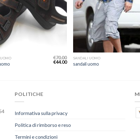
€
70.00
 UOMO
SANDALI UOMO
€
44.00
 uomo
sandali uomo
POLITICHE
M
54
Informativa sulla privacy
Politica di rimborso e reso
Termini e condizioni