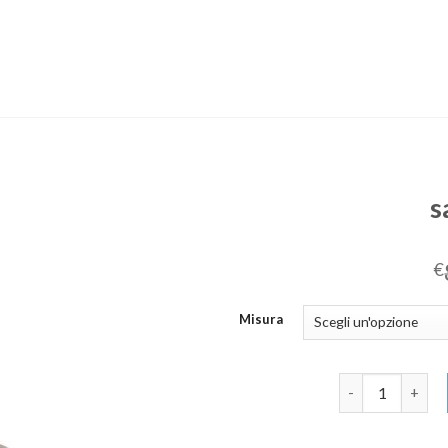
s
€
Misura
sandali uomo q