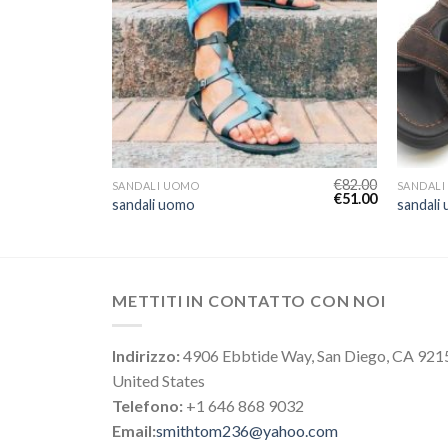
€
82.00
€
82.00
SANDALI UOMO
SANDALI
€
51.00
€
51.00
sandali uomo
sandali
METTITI IN CONTATTO CON NOI
Indirizzo:
4906 Ebbtide Way, San Diego, CA 921
United States
Telefono:
+1 646 868 9032
Email:
smithtom236@yahoo.com