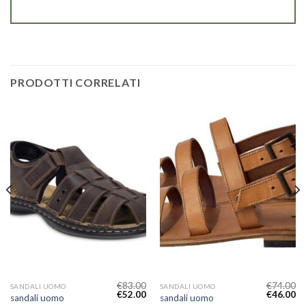
PRODOTTI CORRELATI
€
83.00
€
74.00
SANDALI UOMO
SANDALI UOMO
€
52.00
€
46.00
sandali uomo
sandali uomo