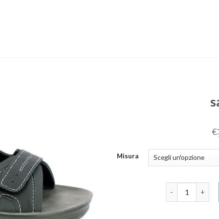
s
€
Misura
sandali uomo q