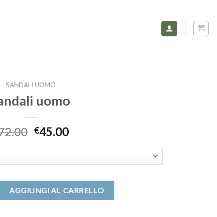
SANDALI UOMO
andali uomo
72.00
45.00
€
uantità
AGGIUNGI AL CARRELLO