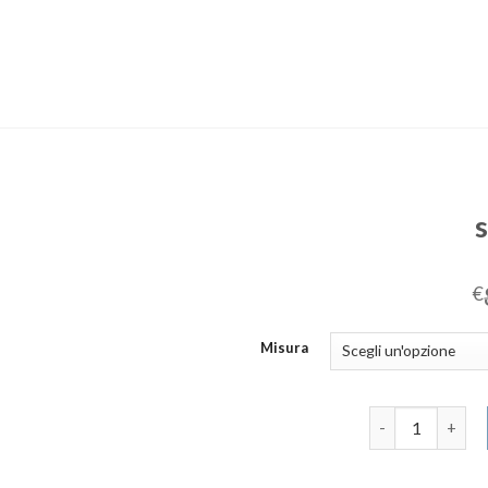
€
Misura
sabot donna qu