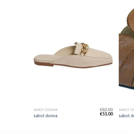
€
72.00
€
82.00
SABOT DONNA
SABOT 
€
45.00
€
51.00
sabot donna
sabot d