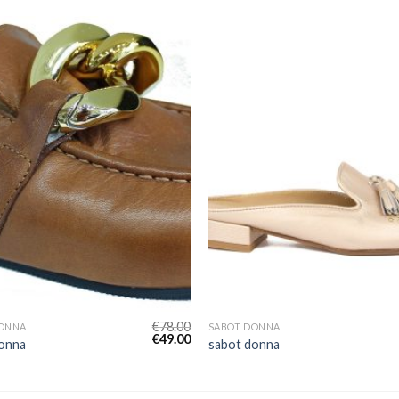
€
78.00
DONNA
SABOT DONNA
€
49.00
onna
sabot donna