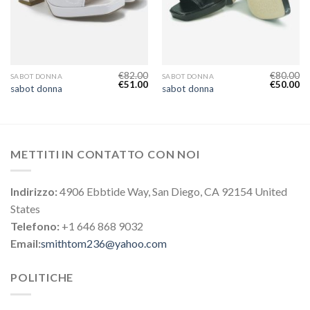
€
82.00
€
80.00
SABOT DONNA
SABOT DONNA
€
51.00
€
50.00
sabot donna
sabot donna
METTITI IN CONTATTO CON NOI
Indirizzo:
4906 Ebbtide Way, San Diego, CA 92154 United
States
Telefono:
+1 646 868 9032
Email:
smithtom236@yahoo.com
POLITICHE