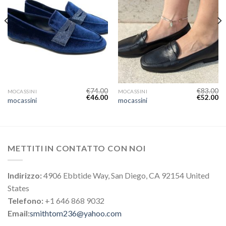
€
74.00
€
83.00
MOCASSINI
MOCASSINI
€
46.00
€
52.00
mocassini
mocassini
METTITI IN CONTATTO CON NOI
Indirizzo:
4906 Ebbtide Way, San Diego, CA 92154 United
States
Telefono:
+1 646 868 9032
Email:
smithtom236@yahoo.com