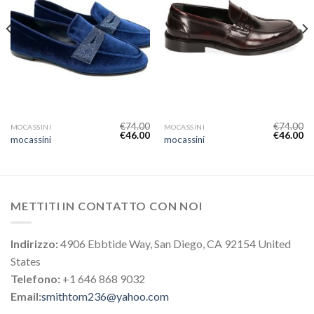
€
74.00
€
74.00
MOCASSINI
MOCASSINI
€
46.00
€
46.00
mocassini
mocassini
METTITI IN CONTATTO CON NOI
Indirizzo:
4906 Ebbtide Way, San Diego, CA 92154 United
States
Telefono:
+1 646 868 9032
Email:
smithtom236@yahoo.com