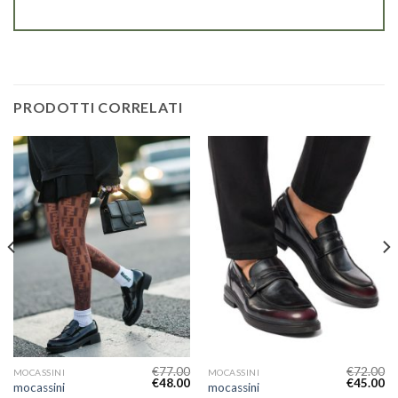
PRODOTTI CORRELATI
€
77.00
€
72.00
MOCASSINI
MOCASSINI
€
48.00
€
45.00
mocassini
mocassini