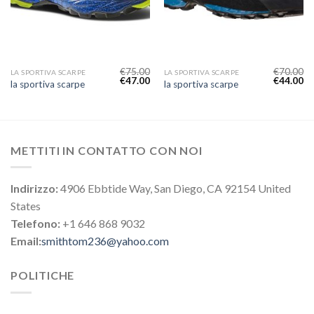
€
75.00
€
70.00
LA SPORTIVA SCARPE
LA SPORTIVA SCARPE
€
47.00
€
44.00
la sportiva scarpe
la sportiva scarpe
METTITI IN CONTATTO CON NOI
Indirizzo:
4906 Ebbtide Way, San Diego, CA 92154 United
States
Telefono:
+1 646 868 9032
Email:
smithtom236@yahoo.com
POLITICHE