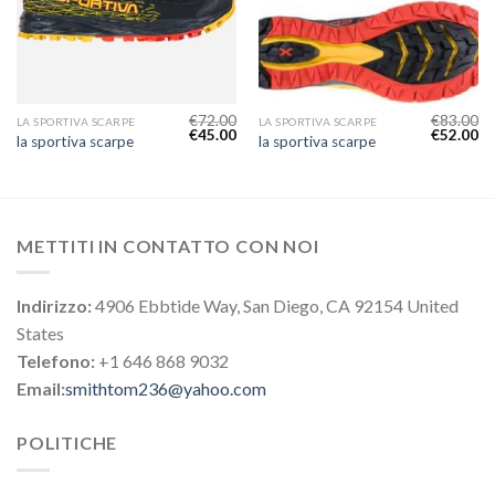
€
72.00
€
83.00
LA SPORTIVA SCARPE
LA SPORTIVA SCARPE
€
45.00
€
52.00
la sportiva scarpe
la sportiva scarpe
METTITI IN CONTATTO CON NOI
Indirizzo:
4906 Ebbtide Way, San Diego, CA 92154 United
States
Telefono:
+1 646 868 9032
Email:
smithtom236@yahoo.com
POLITICHE