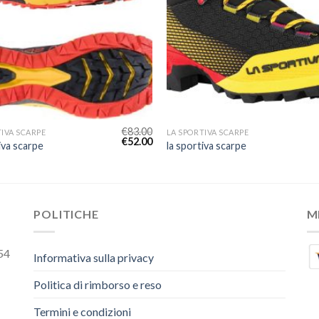
€
83.00
TIVA SCARPE
LA SPORTIVA SCARPE
€
52.00
iva scarpe
la sportiva scarpe
POLITICHE
M
54
Informativa sulla privacy
Politica di rimborso e reso
Termini e condizioni