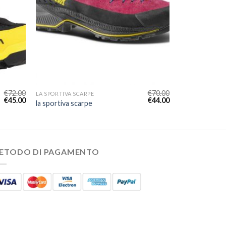
€
72.00
€
70.00
LA SPORTIVA SCARPE
€
45.00
€
44.00
la sportiva scarpe
ETODO DI PAGAMENTO