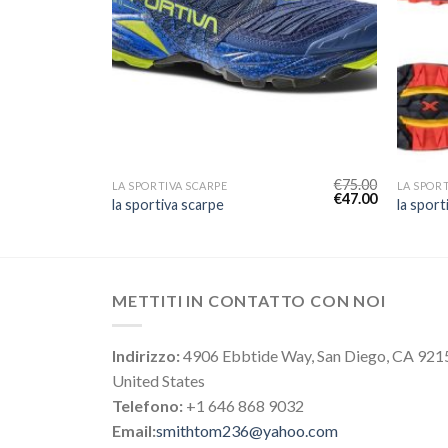
€
77.00
€
75.00
LA SPORTIVA SCARPE
LA SPOR
€
48.00
€
47.00
la sportiva scarpe
la sport
METTITI IN CONTATTO CON NOI
Indirizzo:
4906 Ebbtide Way, San Diego, CA 921
United States
Telefono:
+1 646 868 9032
Email:
smithtom236@yahoo.com