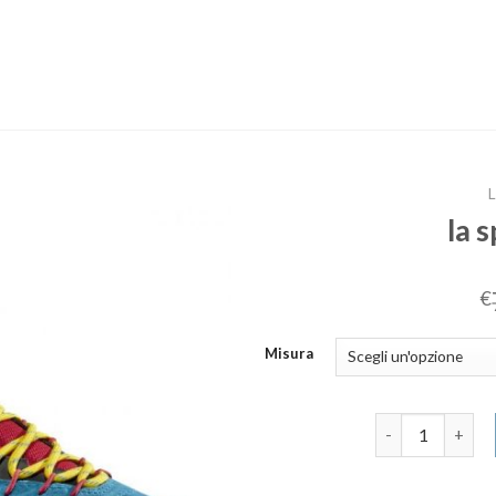
la 
€
Misura
la sportiva scar