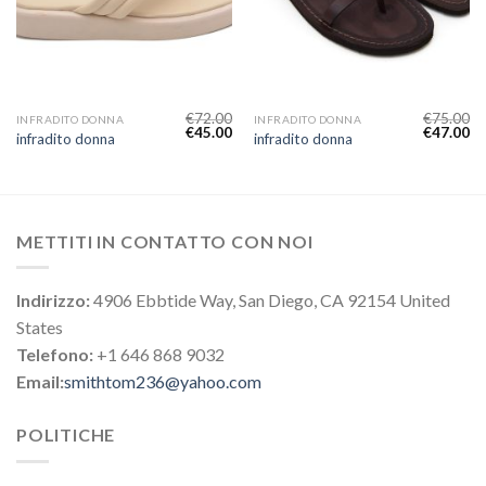
€
72.00
€
75.00
INFRADITO DONNA
INFRADITO DONNA
€
45.00
€
47.00
infradito donna
infradito donna
METTITI IN CONTATTO CON NOI
Indirizzo:
4906 Ebbtide Way, San Diego, CA 92154 United
States
Telefono:
+1 646 868 9032
Email:
smithtom236@yahoo.com
POLITICHE