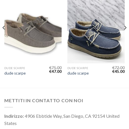
€
75.00
€
72.00
DUDE SCARPE
DUDE SCARPE
€
47.00
€
45.00
dude scarpe
dude scarpe
METTITI IN CONTATTO CON NOI
Indirizzo:
4906 Ebbtide Way, San Diego, CA 92154 United
States