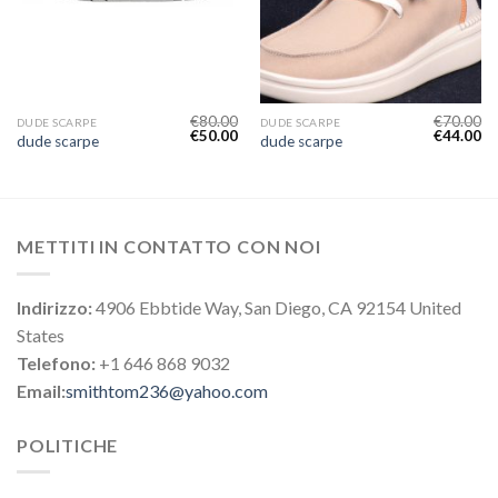
€
80.00
€
70.00
DUDE SCARPE
DUDE SCARPE
€
50.00
€
44.00
dude scarpe
dude scarpe
METTITI IN CONTATTO CON NOI
Indirizzo:
4906 Ebbtide Way, San Diego, CA 92154 United
States
Telefono:
+1 646 868 9032
Email:
smithtom236@yahoo.com
POLITICHE