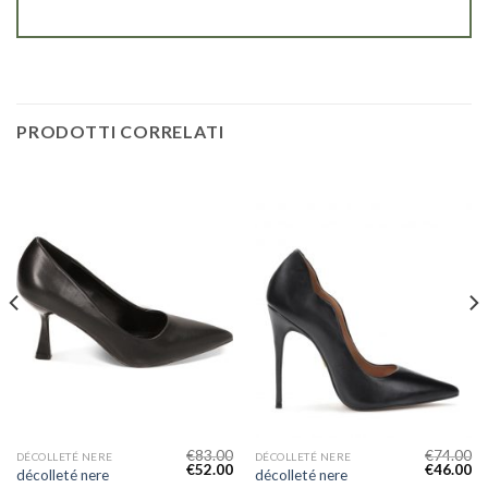
PRODOTTI CORRELATI
€
83.00
€
74.00
DÉCOLLETÉ NERE
DÉCOLLETÉ NERE
€
52.00
€
46.00
décolleté nere
décolleté nere