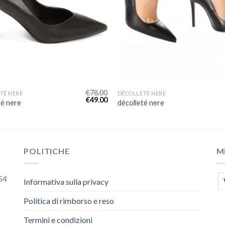
€
78.00
TÉ NERE
DÉCOLLETÉ NERE
€
49.00
té nere
décolleté nere
POLITICHE
M
54
Informativa sulla privacy
Politica di rimborso e reso
Termini e condizioni