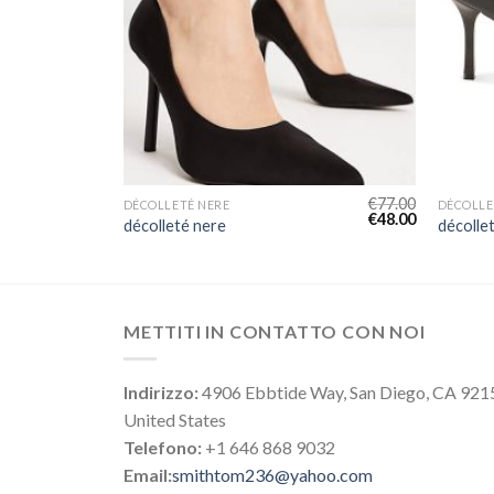
€
75.00
€
77.00
DÉCOLLETÉ NERE
DÉCOLLE
€
47.00
€
48.00
décolleté nere
décolle
METTITI IN CONTATTO CON NOI
Indirizzo:
4906 Ebbtide Way, San Diego, CA 921
United States
Telefono:
+1 646 868 9032
Email:
smithtom236@yahoo.com