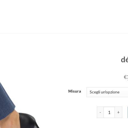
d
€
Misura
décolleté nere 