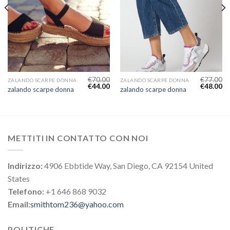
€
70.00
€
77.00
ZALANDO SCARPE DONNA
ZALANDO SCARPE DONNA
€
44.00
€
48.00
zalando scarpe donna
zalando scarpe donna
METTITI IN CONTATTO CON NOI
Indirizzo:
4906 Ebbtide Way, San Diego, CA 92154 United
States
Telefono:
+1 646 868 9032
Email:
smithtom236@yahoo.com
POLITICHE