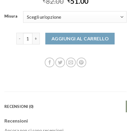
82.00
51.00
€
€
Misura
zalando scarpe donna quantità
AGGIUNGI AL CARRELLO
RECENSIONI (0)
Recensioni
Ancora non ci sono recensioni.