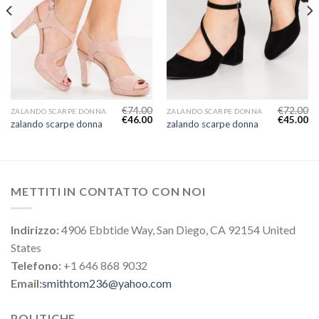
€
74.00
€
72.00
ZALANDO SCARPE DONNA
ZALANDO SCARPE DONNA
€
46.00
€
45.00
zalando scarpe donna
zalando scarpe donna
METTITI IN CONTATTO CON NOI
Indirizzo:
4906 Ebbtide Way, San Diego, CA 92154 United
States
Telefono:
+1 646 868 9032
Email:
smithtom236@yahoo.com
POLITICHE