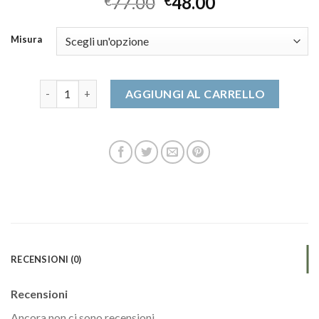
77.00
48.00
€
€
Misura
zalando scarpe donna quantità
AGGIUNGI AL CARRELLO
RECENSIONI (0)
Recensioni
Ancora non ci sono recensioni.