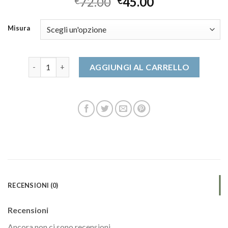
72.00
45.00
€
€
Misura
zalando scarpe quantità
AGGIUNGI AL CARRELLO
RECENSIONI (0)
Recensioni
Ancora non ci sono recensioni.