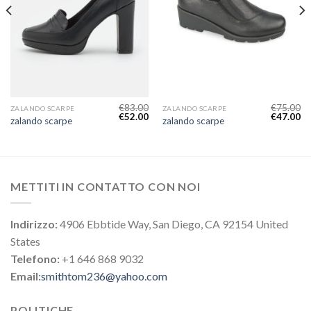
€
83.00
€
75.00
ZALANDO SCARPE
ZALANDO SCARPE
€
52.00
€
47.00
zalando scarpe
zalando scarpe
METTITI IN CONTATTO CON NOI
Indirizzo:
4906 Ebbtide Way, San Diego, CA 92154 United
States
Telefono:
+1 646 868 9032
Email:
smithtom236@yahoo.com
POLITICHE