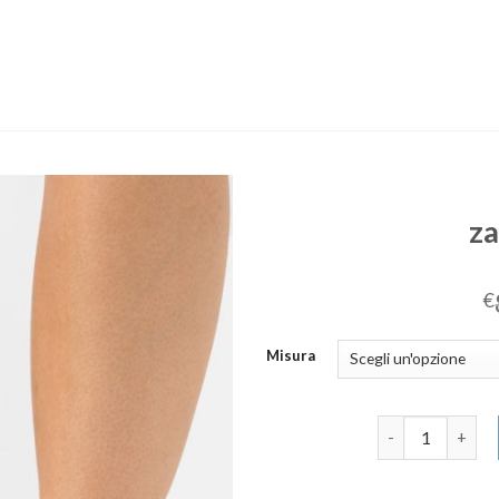
za
€
Misura
zalando scarpe 