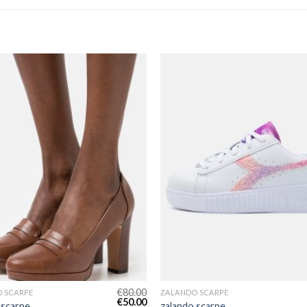
€
80.00
 SCARPE
ZALANDO SCARPE
€
50.00
 scarpe
zalando scarpe