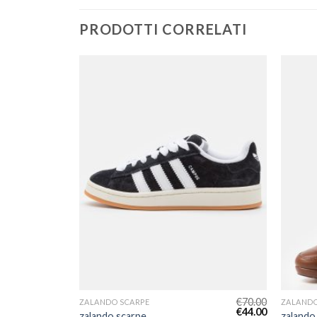
PRODOTTI CORRELATI
€
72.00
€
70.00
ZALANDO SCARPE
ZALANDO
€
45.00
€
44.00
zalando scarpe
zalando